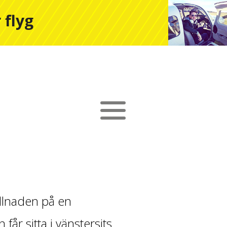
 flyg
illnaden på en
år sitta i vänstersits