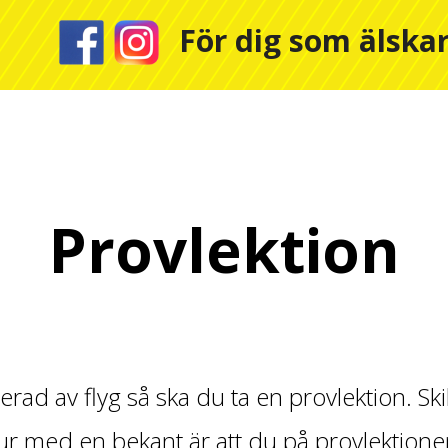
För dig som älskar
Provlektion
erad av flyg så ska du ta en provlektion. Sk
ur med en bekant är att du på provlektionen f